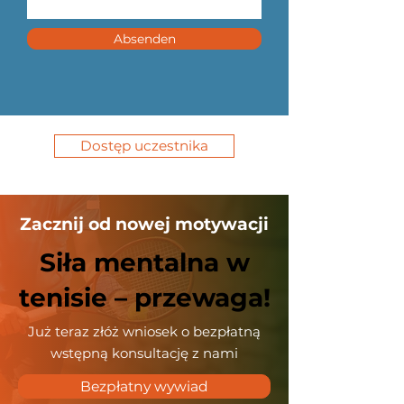
Absenden
Dostęp uczestnika
Zacznij od nowej motywacji
Siła mentalna w
tenisie – przewaga!
Już teraz złóż wniosek o bezpłatną
wstępną konsultację z nami
Bezpłatny wywiad