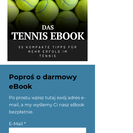
Poproś o darmowy
eBook
Po prostu wpisz tutaj swój adres e-
mail, a my wyślemy Ci nasz eBook
bezpłatnie.
E-Mail