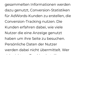
gesammelten Informationen werden
dazu genutzt, Conversion-Statistiken
für AdWords-Kunden zu erstellen, die
Conversion-Tracking nutzen. Die
Kunden erfahren dabei, wie viele
Nutzer die eine Anzeige genutzt
haben um ihre Seite zu besuchen.
Persönliche Daten der Nutzer
werden dabei nicht übermittelt. Wer
sich nicht am Tracking beteiligen
möchte kann dies in den Browser
Einstellungen festlegen. Das
automatische Setzen von Cookies
kann generell desaktiviert werden
oder Sie können Ihren Browser so
einstellen, dass
googleleadservices.com Cookies
immer blockiert werden. Opt-out-