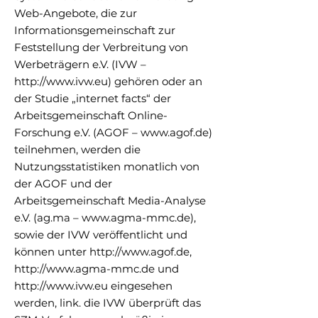
Web-Angebote, die zur
Informationsgemeinschaft zur
Feststellung der Verbreitung von
Werbeträgern e.V. (IVW –
http://www.ivw.eu
) gehören oder an
der Studie „internet facts“ der
Arbeitsgemeinschaft Online-
Forschung e.V. (AGOF –
www.agof.de
)
teilnehmen, werden die
Nutzungsstatistiken monatlich von
der AGOF und der
Arbeitsgemeinschaft Media-Analyse
e.V. (ag.ma –
www.agma-mmc.de
),
sowie der IVW veröffentlicht und
können unter
http://www.agof.de
,
http://www.agma-mmc.de
und
http://www.ivw.eu
eingesehen
werden,
link
. die IVW überprüft das