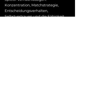
Konzentration, Matchstrategie,
Entscheidungsverhalten,
Selbstvertrauen und die Fähigkeit,
das eigene Leistungsniveau im
entscheidenden Moment auf den
Platz zu bringen.
Seit 2021 begleiten wir Tennisspieler
aus Deutschland, Österreich und der
Schweiz auf ihrem Weg zu mehr
Konstanz, besseren Matchleistungen
und größerem Erfolg im Tennis. Die
dabei gewonnenen Erfahrungen
bilden die Grundlage dieses
Handbuchs.
Die Inhalte des Tennis-Strategie-
Handbuchs wurden auf Grundlage