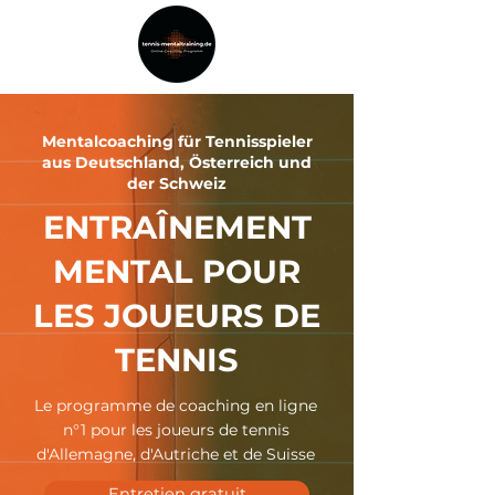
Mentalcoaching für Tennisspieler
aus Deutschland, Österreich und
der Schweiz
ENTRAÎNEMENT
MENTAL POUR
LES JOUEURS DE
TENNIS
Le programme de coaching en ligne
n°1 pour les joueurs de tennis
d'Allemagne, d'Autriche et de Suisse
Entretien gratuit